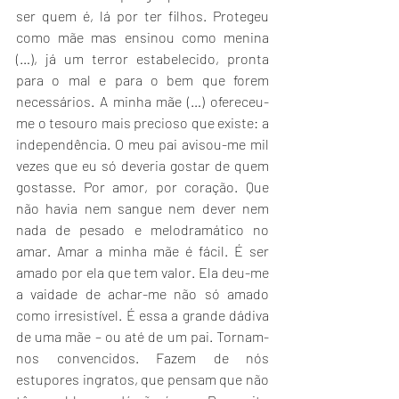
ser quem é, lá por ter filhos. Protegeu 
como mãe mas ensinou como menina 
(…), já um terror estabelecido, pronta 
para o mal e para o bem que forem 
necessários. A minha mãe (…) ofereceu-
me o tesouro mais precioso que existe: a 
independência. O meu pai avisou-me mil 
vezes que eu só deveria gostar de quem 
gostasse. Por amor, por coração. Que 
não havia nem sangue nem dever nem 
nada de pesado e melodramático no 
amar. Amar a minha mãe é fácil. É ser 
amado por ela que tem valor. Ela deu-me 
a vaidade de achar-me não só amado 
como irresistível. É essa a grande dádiva 
de uma mãe – ou até de um pai. Tornam-
nos convencidos. Fazem de nós 
estupores ingratos, que pensam que não 