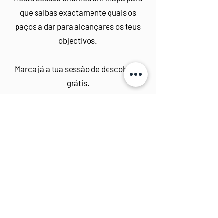
que saibas exactamente quais os
paços a dar para alcançares os teus
objectivos.
Marca já a tua sessão de descoberta
grátis
.
Sessão de Coaching Grátis
Vamos nos conectar!
Be part of the family!