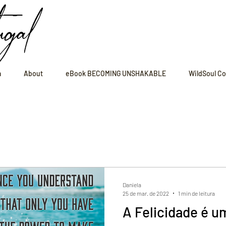
ugal
a
About
eBook BECOMING UNSHAKABLE
WildSoul Co
Daniela
25 de mar. de 2022
1 min de leitura
A Felicidade é u